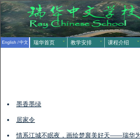
瑞华首页
教学安排
课程介绍
English
/
中文
墨香墨绿
居家令
情系江城不眠夜，画绘楚襄美好天——瑞华