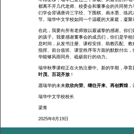
都离不开几代老师、校委会和董事会的共同努力
们学会背诵唐诗三字经、下围棋、画水墨、练武
节。瑞华中文学校如同一个温暖的大家庭，凝聚
在此，我要向所有老师致以最诚挚的感谢。你们
的孩子。我要感谢董事会的成员们，你们是学校
息时间，从发书注册、课程安排、助教匹配、教
指挥、前台值班、课堂秩序等方面的默默付出，
华能够风雨同舟、砥砺前行的动力。
瑞华秋季课程正在火热注册中。新的学期，孕育
叶茂、百花齐放
！
愿瑞华的未来
欣欣向荣、继往开来、再创辉煌
，
瑞华中文学校校长
梁青
2025年8月19日