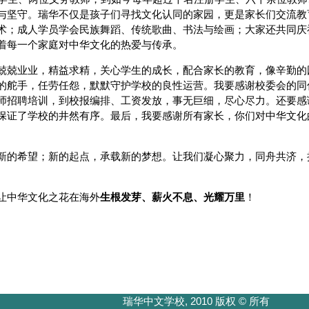
与坚守。瑞华不仅是孩子们寻找文化认同的家园，更是家长们交流教
术；成人学员学会民族舞蹈、传统歌曲、书法与绘画；大家还共同庆
着每一个家庭对中华文化的热爱与传承。
兢兢业业，精益求精，关心学生的成长，配合家长的教育，像辛勤的
的舵手，任劳任怨，默默守护学校的良性运营。我要感谢校委会的同
师招聘培训，到校报编排、工资发放，事无巨细，尽心尽力。还要感
保证了学校的井然有序。最后，我要感谢所有家长，你们对中华文化
新的希望；新的起点，承载新的梦想。让我们凝心聚力，同舟共济，
让中华文化之花在海外
生根发芽、薪火不息、光耀万里
！
瑞华中文学校, 2010 版权 © 所有