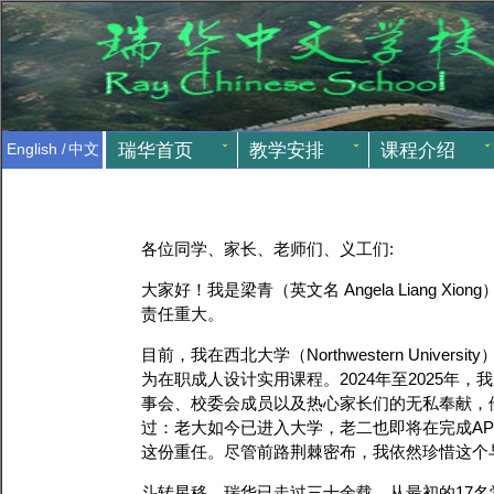
瑞华首页
教学安排
课程介绍
English
/
中文
各位同学、家长、老师们、义工们:
大家好！我是梁青（英文名 Angela Lian
责任重大。
目前，我在西北大学（Northwestern Un
为在职成人设计实用课程。2024年至2025
事会、校委会成员以及热心家长们的无私奉献，
过：老大如今已进入大学，老二也即将在完成A
这份重任。尽管前路荆棘密布，我依然珍惜这个
斗转星移，瑞华已走过三十余载。从最初的17名